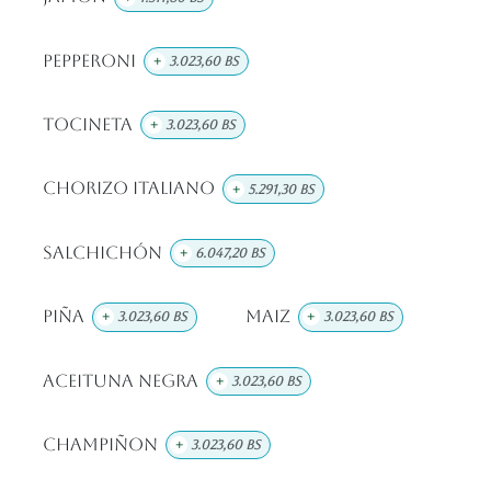
Pepperoni
+
3.023,60
Bs
Tocineta
+
3.023,60
Bs
Chorizo Italiano
+
5.291,30
Bs
Salchichón
+
6.047,20
Bs
Piña
Maiz
+
3.023,60
Bs
+
3.023,60
Bs
Aceituna Negra
+
3.023,60
Bs
Champiñon
+
3.023,60
Bs