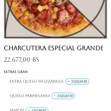
Charcutera Especial Grande
22.677,00
Bs
EXTRAS GRAN
Extra Queso Mozzarella
+
3.023,60
Bs
Queso Parmesano
+
3.023,60
Bs
Jamon
+
1.511,80
Bs