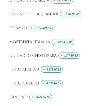
Unidad de Burrata
+
3.779,50
Bs
Unidad De Bocconcini
+
1.511,80
Bs
Serrano
+
12.094,40
Bs
Mortadela Italiana
+
6.803,10
Bs
Unidad De Chistorrra
+
1.511,80
Bs
Pollo Al Ajillo
+
4.535,40
Bs
Pollo A La BBQ
+
4.535,40
Bs
Jalapeño
+
3.023,60
Bs