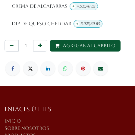
Crema De Alcaparras
+
4.535,40
Bs
DIP De Queso Cheddar
+
3.023,60
Bs
Agregar al carrito
Enlaces útiles
Inicio
Sobre nosotros