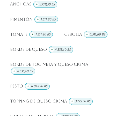
Anchoas
+
3.779,50
Bs
Pimentón
+
1.511,80
Bs
Tomate
Cebolla
+
1.511,80
Bs
+
1.511,80
Bs
Borde de Queso
+
4.535,40
Bs
Borde de Tocineta y Queso Crema
+
4.535,40
Bs
Pesto
+
6.047,20
Bs
Topping de Queso Crema
+
3.779,50
Bs