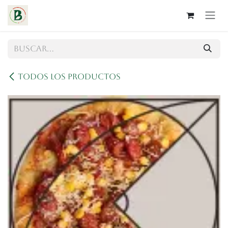
Ir al contenido
Todos los productos