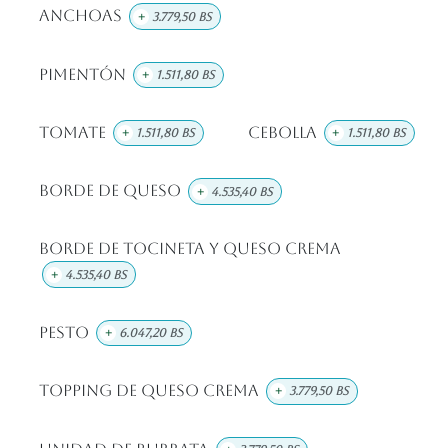
Anchoas
+
3.779,50
Bs
Pimentón
+
1.511,80
Bs
Tomate
Cebolla
+
1.511,80
Bs
+
1.511,80
Bs
Borde de Queso
+
4.535,40
Bs
Borde de Tocineta y Queso Crema
+
4.535,40
Bs
Pesto
+
6.047,20
Bs
Topping de Queso Crema
+
3.779,50
Bs