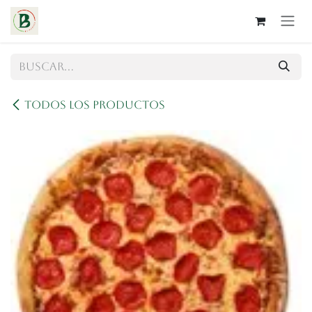
Ir al contenido
Todos los productos