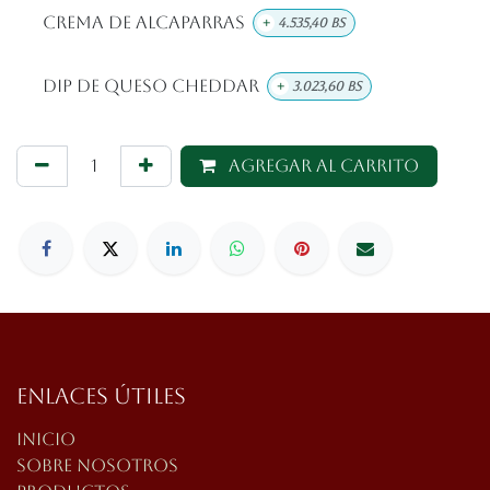
Crema De Alcaparras
+
4.535,40
Bs
DIP De Queso Cheddar
+
3.023,60
Bs
Agregar al carrito
Enlaces útiles
Inicio
Sobre nosotros