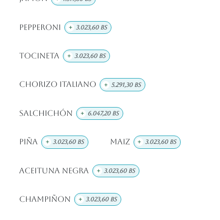
Pepperoni
+
3.023,60
Bs
Tocineta
+
3.023,60
Bs
Chorizo Italiano
+
5.291,30
Bs
Salchichón
+
6.047,20
Bs
Piña
Maiz
+
3.023,60
Bs
+
3.023,60
Bs
Aceituna Negra
+
3.023,60
Bs
Champiñon
+
3.023,60
Bs