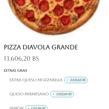
Pizza Diavola Grande
13.606,20
Bs
EXTRAS GRAN
Extra Queso Mozzarella
+
3.023,60
Bs
Queso Parmesano
+
3.023,60
Bs
Jamon
+
1.511,80
Bs