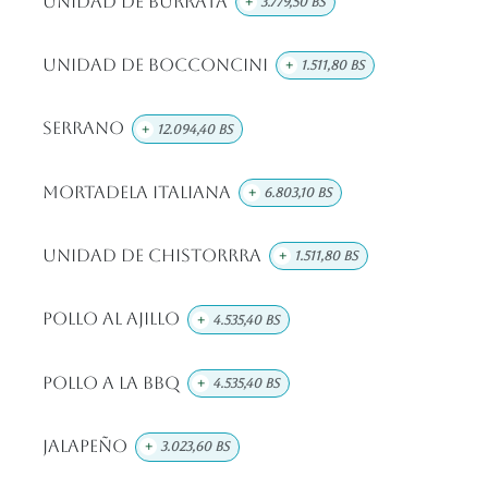
Unidad de Burrata
+
3.779,50
Bs
Unidad De Bocconcini
+
1.511,80
Bs
Serrano
+
12.094,40
Bs
Mortadela Italiana
+
6.803,10
Bs
Unidad De Chistorrra
+
1.511,80
Bs
Pollo Al Ajillo
+
4.535,40
Bs
Pollo A La BBQ
+
4.535,40
Bs
Jalapeño
+
3.023,60
Bs