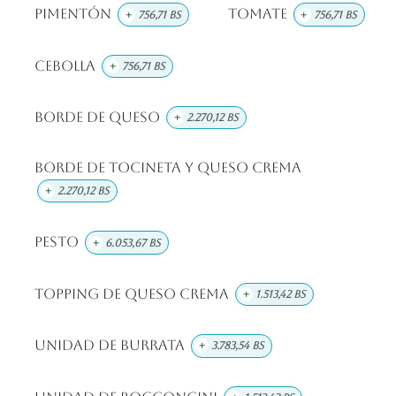
Pimentón
Tomate
+
756,71
Bs
+
756,71
Bs
Cebolla
+
756,71
Bs
Borde de Queso
+
2.270,12
Bs
Borde de Tocineta y Queso Crema
+
2.270,12
Bs
Pesto
+
6.053,67
Bs
Topping de Queso Crema
+
1.513,42
Bs
Unidad de Burrata
+
3.783,54
Bs