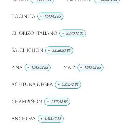
Tocineta
+
1.513,42
Bs
Chorizo Italiano
+
2.270,12
Bs
Salchichón
+
3.026,83
Bs
Piña
Maiz
+
1.513,42
Bs
+
1.513,42
Bs
Aceituna Negra
+
1.513,42
Bs
Champiñon
+
1.513,42
Bs
Anchoas
+
1.513,42
Bs