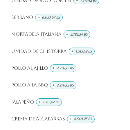
Unidad de Bocconcini
+
1.513,42
Bs
Serrano
+
6.053,67
Bs
Mortadela Italiana
+
3.783,54
Bs
Unidad de Chistorra
+
1.513,42
Bs
Pollo Al Ajillo
+
2.270,12
Bs
Pollo A La BBQ
+
2.270,12
Bs
Jalapeño
+
1.513,42
Bs
Crema De Alcaparras
+
4.540,25
Bs