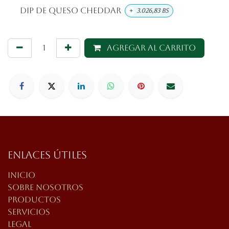
DIP De Queso Cheddar
+
3.026,83
Bs
Agregar al carrito
Enlaces útiles
Inicio
Sobre nosotros
Productos
Servicios
Legal