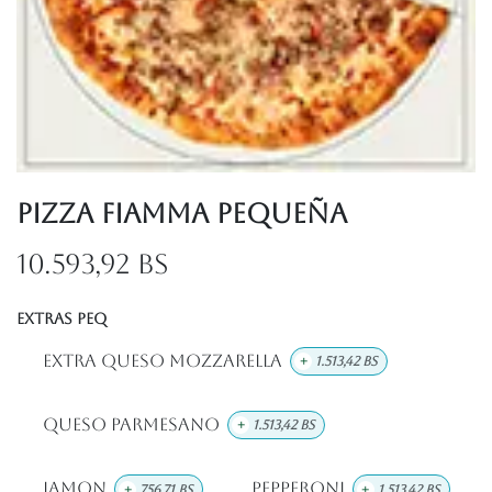
Pizza Fiamma Pequeña
10.593,92
Bs
EXTRAS PEQ
Extra Queso Mozzarella
+
1.513,42
Bs
Queso Parmesano
+
1.513,42
Bs
Jamon
Pepperoni
+
756,71
Bs
+
1.513,42
Bs